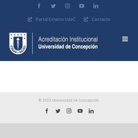
Skip
Facebook
Twitter
Instagram
YouTube
LinkedIn
to
content
Portal Externo UdeC
Contacto
© 2023 Universidad de Concepción.
Facebook
Twitter
Instagram
YouTube
LinkedIn